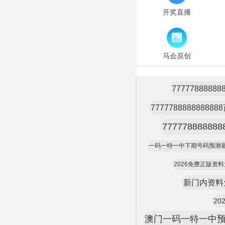
开奖直播
马会原创
777778888
77777888888888
777778888
一码一特一中下期号码预测
2026免费正版资
新门内资料
2
澳门一码一特一中