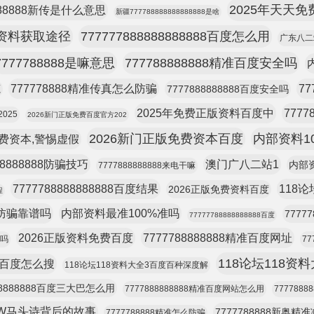
2025年天天
8888888新传是什么意思
新疆777788888888888888是啥
版资料获取途径
777777888888888888百度怎么用
广东八二
7777788888是嘛意思
777788888888精准百度安全吗
777778888精准传真怎么防骗
77
源
7777888888888百度安全吗
2025年免费正版资料百度中
777
025
2026新门正版免费百度官方202
2026新门正版免费资本百度
内部资料1
免费资本,警惕虚假
888888888防骗技巧
澳门广八二站1
内部资
7777888888888来电干嘛
7777788888888888百度结果
118
2026正版免费资料百度
程
精准防骗靠谱吗
内部资料最准100%准吗
7777
77777788888888888百度
2026正版资料免费百度
7777788888888精准百度网址
准吗
77
118论坛118资
888百度怎么搜
118论坛118资料大全3百度百种深度解
888888888百度三大巴怎么用
7777888888888精准百度网站怎么用
777788
WWW马头诗背后的故事
7777788888新奥
7777788888精准怎么防骗