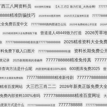
广西三八网资料员
【大.三.巴】致力打造_火热全网!
7777
600资料完整版
888888精准防骗技巧
777778
2026年800图库资料
2025天天正版资料百度
料大全免费百度中文
777778888跑狗图谜怎么玩
2025年免费精准公开百度
202
2026芳
曾道道人48449致力打造
2025精准资料大全免费领取下载
2025精准资料大全免
取
7777788888888精准街接7777788888888
资料长期免费公
版资料免费下载入口图片
7777788888888888衔接
7777788888精准免传真
7777
开奖记录
2025新期期准的准确率
资料杳询方法是什么呢
600图库兔费2025
曾
内部资料最准100%准吗
77777788888
7777788888888精准新传剧
费资料大全最新免费领取
大三巴三肖二二
2026年新奥正版免费大全
888精准百度网站
7777788888888精准百度网址
免费内部资料100%准吗
大
7777788888
确更新方式是什么
77777788888
7777778888888888百度