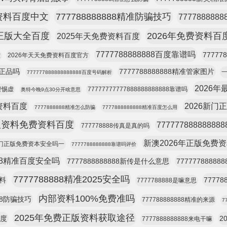
费资料百度中文
777788888888精准防骗技巧
77778888
正版大全百度
2026年免费资料百
2025年天免费资料百度
7777788888888百度靠谱吗
77777
2026年天天免费资料百度官方
度
准正品吗
7777788888888精准管家图片
777777888888888888百度号码解析
2026
警惕虚
77777777777888888888888靠谱吗
奥特今晚9点30分开啥意思
资料百度
2026新
7777888888精准怎么防骗
7777888888888精准百度怎么用
正版资料免费资料百度
7777778888888
777778888传真是真的吗
新澳2026年正版免费
新门正版免费资本安全吗一
7777788888888靠谱吗评价
8888精准百度安全吗
7777888888888新传是什么意思
7777778888
7777788888精准2025安全吗
料
7777
7777788888是嘛意思
内部资料100%免费准吗
888防骗技巧
777788888888精准的来源
7
2025年免费正版资料获取途径
百度
2
7777888888888来电干嘛