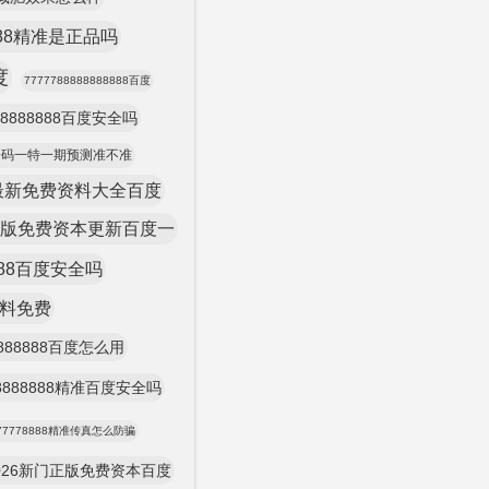
8888精准是正品吗
度
7777788888888888百度
88888888百度安全吗
一码一特一期预测准不准
年最新免费资料大全百度
门正版免费资本更新百度一
8888百度安全吗
资料免费
88888888百度怎么用
88888888精准百度安全吗
77778888精准传真怎么防骗
026新门正版免费资本百度