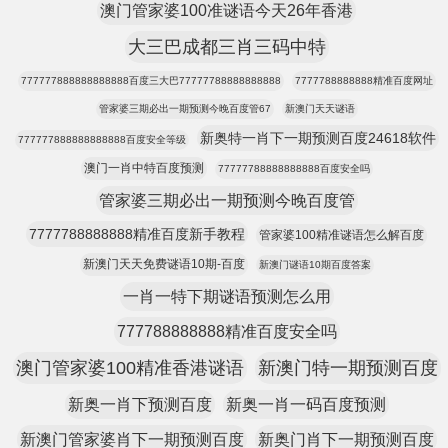
澳门管家婆100准谜语今天26年香港
大三巴成都三肖三码中特
777777888888888888百度三大巴77777788888888888
7777788888888精准百度网址
管家婆三期必出一期预测今晚百度管67
新澳门天天谜语
新奥特一肖下一期预测百度24618软件
777777888888888888百度安全等级
澳门一肖中特百度预测
77777788888888888百度安全吗
管家婆三期必出一期预测今晚百度管
7777788888888精准百度新手教程
管家婆100精准谜语怎么解百度
新澳门天天免费谜语10期-百度
新澳门谜语10期百度答案
一肖一特下期谜语预测怎么用
777788888888精准百度安全吗
澳门管家婆100精准香港谜语
新澳门特一期预测百度
新奥一肖下预测百度
新奥一肖一码百度预测
新澳门管家婆肖下一期预测百度
新奥门肖下一期预测百度