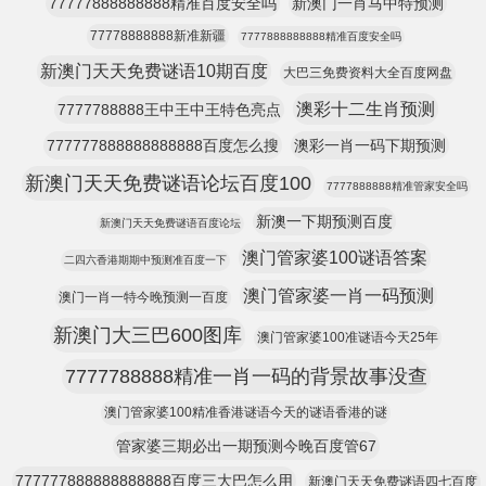
77777888888888精准百度安全吗
新澳门一肖马中特预测
77778888888新准新疆
7777888888888精准百度安全吗
新澳门天天免费谜语10期百度
大巴三免费资料大全百度网盘
澳彩十二生肖预测
7777788888王中王中王特色亮点
777777888888888888百度怎么搜
澳彩一肖一码下期预测
新澳门天天免费谜语论坛百度100
7777888888精准管家安全吗
新澳一下期预测百度
新澳门天天免费谜语百度论坛
澳门管家婆100谜语答案
二四六香港期期中预测准百度一下
澳门管家婆一肖一码预测
澳门一肖一特今晚预测一百度
新澳门大三巴600图库
澳门管家婆100准谜语今天25年
7777788888精准一肖一码的背景故事没查
澳门管家婆100精准香港谜语今天的谜语香港的谜
管家婆三期必出一期预测今晚百度管67
777777888888888888百度三大巴怎么用
新澳门天天免费谜语四七百度