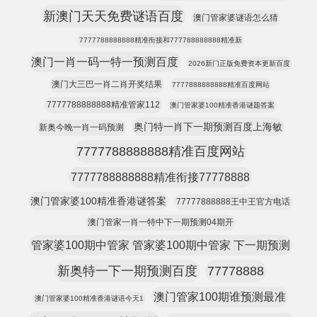
新澳门天天免费谜语百度
澳门管家婆谜语怎么猜
7777788888888精准衔接和777788888888精准新
澳门一肖一码一特一预测百度
2026新门正版免费资本更新百度
澳门大三巴一肖二肖开奖结果
7777888888888精准百度网站
7777788888888精准管家112
澳门管家婆100精准香港谜题答案
奥门特一肖下一期预测百度上海敏
新奥今晚一肖一码预测
7777788888888精准百度网站
7777788888888精准衔接77778888
澳门管家婆100精准香港谜答案
77777888888王中王官方电话
澳门管家一肖一特中下一期预测04期开
管家婆100期中管家 管家婆100期中管家 下一期预测
新奥特一下一期预测百度
77778888
澳门管家100期谁预测最准
澳门管家婆100精准香港谜语今天1