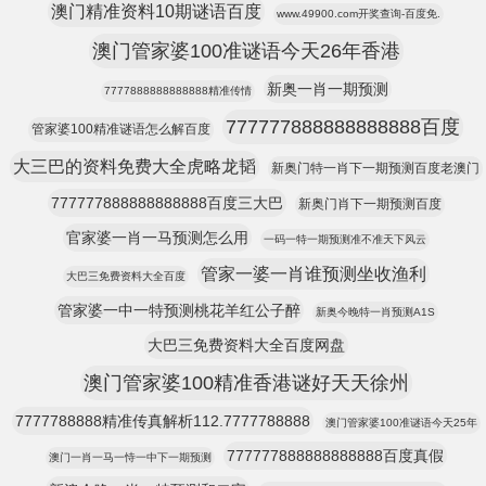
澳门精准资料10期谜语百度
www.49900.com开奖查询-百度免.
澳门管家婆100准谜语今天26年香港
新奥一肖一期预测
7777888888888888精准传情
777777888888888888百度
管家婆100精准谜语怎么解百度
大三巴的资料免费大全虎略龙韬
新奥门特一肖下一期预测百度老澳门
777777888888888888百度三大巴
新奥门肖下一期预测百度
官家婆一肖一马预测怎么用
一码一特一期预测准不准天下风云
管家一婆一肖谁预测坐收渔利
大巴三免费资料大全百度
管家婆一中一特预测桃花羊红公子醉
新奥今晚特一肖预测A1S
大巴三免费资料大全百度网盘
澳门管家婆100精准香港谜好天天徐州
7777788888精准传真解析112.7777788888
澳门管家婆100准谜语今天25年
777777888888888888百度真假
澳门一肖一马一恃一中下一期预测