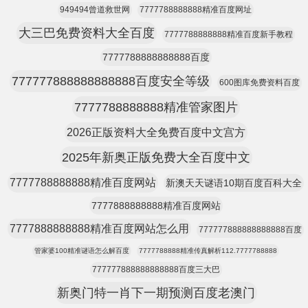
949494曾道救世网
7777788888888精准百度网址
大三巴免费资料大全百度
7777788888888精准百度新手教程
7777788888888888百度
777777888888888888百度安全等级
600图库免费资料百度
7777788888888精准管家图片
2026正版资料大全免费百度中文宫方
2025年新奥正版免费大全百度中文
7777788888888精准百度网站
新澳天天谜语10期百度百科大全
7777888888888精准百度网站
7777888888888精准百度网站怎么用
777777888888888888百度
管家婆100精准谜语怎么解百度
7777788888精准传真解析112.7777788888
777777888888888888百度三大巴
新奥门特一肖下一期预测百度老澳门