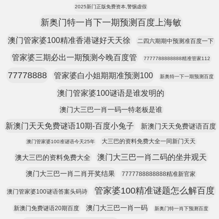
2025新门正版免费资本,警惕虚假
新奥门特一肖下一期预测百度上海敏
澳门管家婆100精准香港谜好天天徐
二四六期期中预测准百度一下
管家婆三期必出一期预测今晚百度管
7777788888888精准管家112
77778888
管家婆白小姐期期准预测100
新奥特一下一期预测百度
澳门管家婆100谜语是谁发明的
澳门大三巴一肖一码一特老板是谁
新澳门天天免费谜语10期-百度小兔子
新澳门天天免费谜语百度
大三巴的资料免费大全一同新门天天
澳门管家婆100准谜语今天25年
澳门大三巴一肖二码的坐井观天
澳大三巴的资料免费大全
澳门大三巴一肖二肖开奖结果
7777788888888精准新官家
管家婆100精准谜题怎么解百度
澳门管家婆100谜语答案头码诗
澳门大三巴一肖一码
新澳门免费谜语20期百度
新奥门特一肖下预测百度