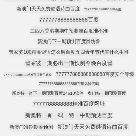
新澳门天天免费谜语诗曲百度
77777788888888888百度
7777778888888888百度
二四六香港期期中预测准百度准不准
新澳门下一期预测百度潍坊鲁
管家婆100精准谜语怎么解百度五四青年节代表什么生肖
管家婆三期必出一期预测今晚百度管
777777888888888888百度安全等级
7777788888888精准百度新手教程
777777888888888888百度风险高吗
新奥特一肖下一期预测百度24618软件
奥门特一期预测百度
7777788888888精准百度网址
新奥特一肖一码一特一中期预测百度
新澳门天天免费谜语诗曲百度
新澳门准期期准预测