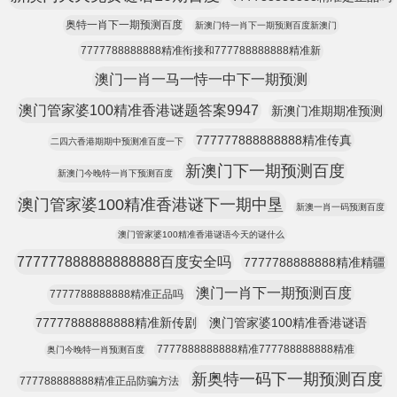
奥特一肖下一期预测百度
新澳门特一肖下一期预测百度新澳门
7777788888888精准衔接和777788888888精准新
澳门一肖一马一恃一中下一期预测
澳门管家婆100精准香港谜题答案9947
新澳门准期期准预测
777777888888888精准传真
二四六香港期期中预测准百度一下
新澳门下一期预测百度
新澳门今晚特一肖下预测百度
澳门管家婆100精准香港谜下一期中垦
新澳一肖一码预测百度
澳门管家婆100精准香港谜语今天的谜什么
777777888888888888百度安全吗
7777788888888精准精疆
澳门一肖下一期预测百度
7777788888888精准正品吗
77777888888888精准新传剧
澳门管家婆100精准香港谜语
7777888888888精准777788888888精准
奥门今晚特一肖预测百度
新奥特一码下一期预测百度
777788888888精准正品防骗方法