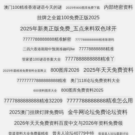
内部绝密资料
澳门100精准香港谜语今天的谜
2025年800图库免费下载
挂牌之全篇100免费正版2025
2025年新奥正版免费_五点来料双色球开
7777788888888精准解密
7777888888888精准靠谱吗
77778888888精准
二四六香港期期中预测准确吗9w
7777888888888精准丫
管家婆100谜语答案大全
2025年天天免费资料
800图库2026
2025年最精准免费资料全面释义
77777777888888888精准
奥门118论坛免费资料大全
800图库免费资料2025
600资料图库大全
7777788888888精准怎么用
7777888888888精准32209
金牛网论坛免费论坛资料
2025澳门挂牌灯牌免费吗
2026年天天免费资料百度中文与2026年资料免费领
曾夫人论坛40779中特
曾道资料大全免费最精准
曾道道人论坛最新讨论