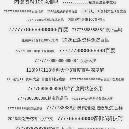
内部资料100%准吗
7777788888888精准百度新手教程
118论坛118资料大全3百度百
7777788888888888百度结果
2026正版免费资料百度
内部资料最准100%准吗
7777788888精准防骗靠谱吗
77777788888888888百度
7777788888888百度正品吗
2026正版资料免费百度
免费内部资料100%准吗
7777778888888888百度
7777788888888精准百度网址
777777888888888888百度怎么搜
118论坛118资料大全3百度百种深度解
118论坛118资料大全3百度百料深度解
777777888888888888百度三大巴怎么用
7777888888888精准百度网站怎么用
7777888888888精准靠谱吗
493333WWW马头诗背后的故事
7777788888新奥精准减肥效果怎么样
7777788888精准怎么防骗
777788888888精准防骗技巧
2026年免费资料百度中文
777788888888精准是正品吗