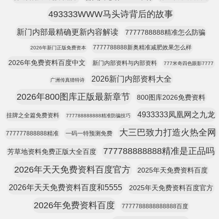
493333WWW马头诗背后的故事
新门内部最精确更新内容解读
7777788888精准怎么防骗
7777788888新奥精准减肥效果怎么样
2026年新门正版免费资本
2026年免费资料百度中文
新门内部资料与内部资料
777米奇四色眼影7777
2026新门内部资料大全
广洲传真猜特诗
2026年800图库正版最新章节
800图库2026免费资料
4933333凤凰网之九龙
挂牌之全篇免费资料
777788888888精准防骗技巧
大三巴致力打造火热全网
777777888888精准
一码一特预测免费
777788888888精准是正品吗
芳草地资料免费正版大全百度
2026年天天免费资料百度官方
2025年天免费资料百度
2026年天天免费资料百度和5555
2025年天免费资料百度官方
2026年免费资料百度
7777788888888888百度