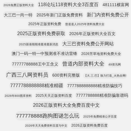
118论坛118资料大全3百度百
481111横富网
2026免费正版资料大全
新门内资料免费公开
大三巴一尚一特
2025年新门正版免费资料
2025年正版资料免费
曾道道人2025年资料免费大全
2025正版资料免费获取
2026年正版资料大全百文
大三巴资料免费公开网站
2025新港期期准最准最新消息
澳门一码一特一中预测准不准访雷锋
2026芳草地资料免费大全
曾道内部资料大全
77777788888王中王含义
49资汛网
广西三八网资料员
600资料完整版
【大.三.巴】致力打造_火热全网!
7777788888888精准精疆
7777888888888精准防骗技巧
7777788888精准防骗靠谱吗
2025天天正版资料百度
2026年800图库资料
2026正版资料大全免费百度中文
777778888跑狗图谜怎么玩
2025年免费精准公开百度
2026正版资料免费百度
2026年天天免费资料百度与中文