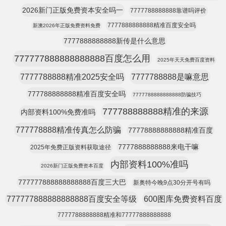
2026新门正版免费资本安全吗一
7777788888888靠谱吗评价
7777888888888精准百度安全吗
新澳2026年正版免费资料免费
7777888888888新传是什么意思
777777888888888888百度怎么用
2025年天天免费百度资料
7777788888精准2025安全吗
7777788888是嘛意思
777788888888精准百度安全吗
7777788888888888防骗技巧
777788888888精准的来源
内部资料100%免费准吗
777778888精准传真怎么防骗
77778888888888精准百度
7777888888888来电干嘛
2025年免费正版资料获取途径
内部资料100%准吗
2026新门正版免费资本百度
777777888888888888百度三大巴
新奥特今晚9点30分开号有吗
777777888888888888百度安全等级
600图库免费资料百度
7777788888888精准和77777888888888