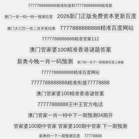
7777788888888精准衔接和777788888888精准新
2026新门正版免费资本更新百度
澳门一肖一码一特一预测百度
7777888888888精准百度网站
澳门大三巴一肖二肖开奖结果
7777788888888精准管家112
澳门管家婆100精准香港谜题答案
新奥今晚一肖一码预测
奥门特一肖下一期预测百度上海敏
7777788888888精准百度网站
7777788888888精准衔接77778888
澳门管家婆100精准香港谜答案
77777888888王中王官方电话
澳门管家一肖一特中下一期预测04期开
管家婆100期中管家 管家婆100期中管家 下一期预测
新奥特一下一期预测百度
77778888