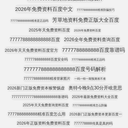
2026年免费资料百度中文
777788888888精准防骗技巧
芳草地资料免费正版大全百度
777788888888精准是正品吗
2025年天免费资料百度
2026年免费资料百度
7777788888888888百度
2026全年免费资料查询百度
7777788888888百度靠谱吗
2026年天天免费资料百度官方
7777788888888百度安全吗
77778888888精准正品吗
777777888888888888百度号码解析
7777788888888精准管家图片
一码一特一期预测准不准
奥特今晚9点30分开啥意思
2026新门正版免费资本猴警惕虚
77777777777888888888888靠谱吗
2026年最新免费资料大全百度
2025年天天免费查询资料百度
7777888888精准怎么防骗
7777888888888精准百度怎么用
2026新门正版免费资本更新百度一
2026年正版资料免费资料百度
777778888传真是真的吗