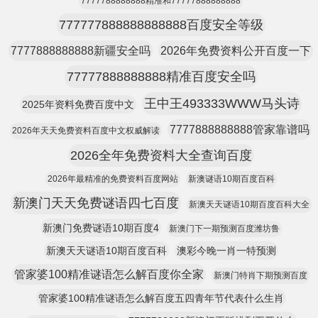
7777788888888精准和77777888888888
777777888888888888百度安全等级
7777888888888新疆安全吗
2026年免费资料公开百度一下
77777888888888精准百度安全吗
王中王493333WWW马头诗
2025年资料免费百度中文
7777888888888管家靠谱吗
2026年天天免费资料百度中文权威解读
2026全年免费资料大全查询百度
2026年最精准的免费资料百度网站
新澳谜语10期百度百科
新澳门天天免费谜语四七百度
新澳天天谜语10期百度百科大全
新澳门免费谜语10期百度4
新澳门下一期预测百度潍坊鲁
新澳天天谜语10期百度百科
澳彩今晚一肖一特预测
管家婆100精准谜语怎么解百度你全家
新澳门特肖下期预测百度
管家婆100精准谜语怎么解百度五四青年节代表什么生肖