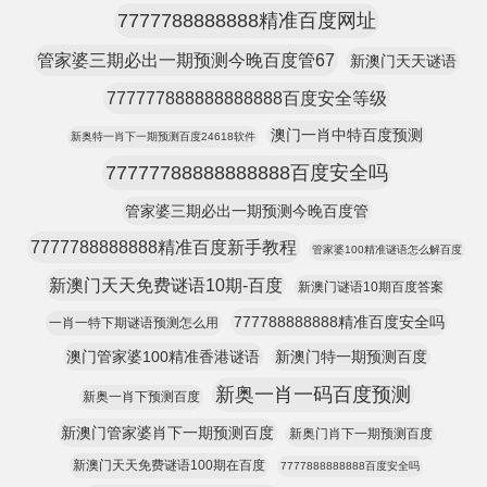
7777788888888精准百度网址
管家婆三期必出一期预测今晚百度管67
新澳门天天谜语
777777888888888888百度安全等级
澳门一肖中特百度预测
新奥特一肖下一期预测百度24618软件
77777788888888888百度安全吗
管家婆三期必出一期预测今晚百度管
7777788888888精准百度新手教程
管家婆100精准谜语怎么解百度
新澳门天天免费谜语10期-百度
新澳门谜语10期百度答案
777788888888精准百度安全吗
一肖一特下期谜语预测怎么用
澳门管家婆100精准香港谜语
新澳门特一期预测百度
新奥一肖一码百度预测
新奥一肖下预测百度
新澳门管家婆肖下一期预测百度
新奥门肖下一期预测百度
新澳门天天免费谜语100期在百度
7777888888888百度安全吗