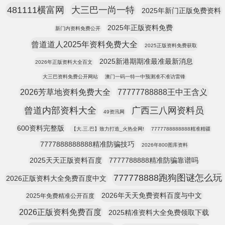
481111横富网
大三巴一尚一特
2025年新门正版免费资料
2025年正版资料免费
新门内资料免费公开
曾道道人2025年资料免费大全
2025正版资料免费获取
2025新港期期准最准最新消息
2026年正版资料大全百文
大三巴资料免费公开网站
澳门一码一特一中预测准不准访雷锋
2026芳草地资料免费大全
77777788888王中王含义
曾道内部资料大全
广西三八网资料员
49资汛网
600资料完整版
【大.三.巴】致力打造_火热全网!
7777788888888精准精疆
7777888888888精准防骗技巧
2026年800图库资料
2025天天正版资料百度
7777788888精准防骗靠谱吗
777778888跑狗图谜怎么玩
2026正版资料大全免费百度中文
2026年天天免费资料百度与中文
2025年免费精准公开百度
2026正版资料免费百度
2025精准资料大全免费领取下载