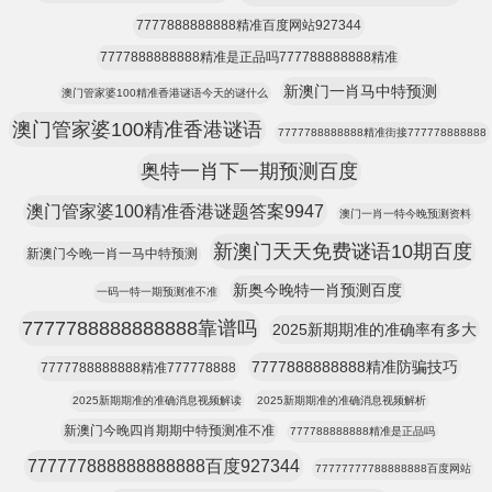
7777888888888精准百度网站927344
7777888888888精准是正品吗777788888888精准
新澳门一肖马中特预测
澳门管家婆100精准香港谜语今天的谜什么
澳门管家婆100精准香港谜语
7777788888888精准街接777778888888
奥特一肖下一期预测百度
澳门管家婆100精准香港谜题答案9947
澳门一肖一特今晚预测资料
新澳门天天免费谜语10期百度
新澳门今晚一肖一马中特预测
新奥今晚特一肖预测百度
一码一特一期预测准不准
7777788888888888靠谱吗
2025新期期准的准确率有多大
7777888888888精准防骗技巧
7777788888888精准777778888
2025新期期准的准确消息视频解读
2025新期期准的准确消息视频解析
新澳门今晚四肖期期中特预测准不准
777788888888精准是正品吗
777777888888888888百度927344
77777777788888888百度网站