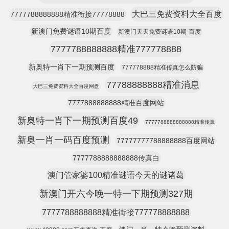
大巴三免费资料大全百度
7777788888888精准衔接77778888
新澳门免费谜语10期百度
新澳门天天免费谜语10期-百度
7777788888888精准777778888
新奥特一肖下一期预测百度
777778888精准传真怎么防骗
77788888888精准消息
大巴三免费资料大全百度网盘
7777888888888精准百度网站
新奥特一肖下一期预测百度49
7777788888888888精准传真
新奥一肖一码百度预测
77777777788888888百度网站
7777788888888888传真白
澳门管家婆100精准谜语今天的谜诸葛
新澳门开六今晚一特一下期预测327期
7777788888888精准街接777778888888