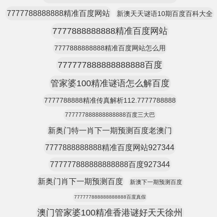
7777788888888精准百度网站
新澳天天谜语10期百度百科大全
7777888888888精准百度网站
7777888888888精准百度网站怎么用
777777888888888888百度
管家婆100精准谜语怎么解百度
7777788888精准传真解析112.7777788888
777777888888888888百度三大巴
新奥门特一肖下一期预测百度老澳门
7777888888888精准百度网站927344
777777888888888888百度927344
新奥门肖下一期预测百度
新澳下一期预测百度
777777888888888888百度真假
澳门管家婆100精准香港谜好天天徐州