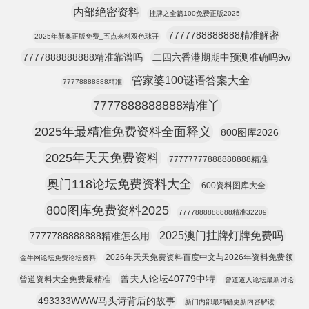
内部绝密资料
挂牌之全篇100免费正版2025
7777788888888精准解密
2025年新奥正版免费_五点来料双色球开
7777888888888精准靠谱吗
二四六香港期期中预测准确吗9w
管家婆100谜语答案大全
77778888888精准
7777888888888精准丫
2025年最精准免费资料全面释义
800图库2026
2025年天天免费资料
77777777888888888精准
奥门118论坛免费资料大全
600资料图库大全
800图库免费资料2025
7777888888888精准32209
2025澳门挂牌灯牌免费吗
7777788888888精准怎么用
2026年天天免费资料百度中文与2026年资料免费领
金牛网论坛免费论坛资料
曾夫人论坛40779中特
曾道资料大全免费最精准
曾道道人论坛最新讨论
493333WWW马头诗背后的故事
新门内部最精确更新内容解读