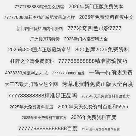
2026年新门正版免费资本
7777788888精准怎么防骗
2026年免费资料百度中文
7777788888新奥精准减肥效果怎么样
777米奇四色眼影7777
新门内部资料与内部资料
广洲传真猜特诗
2026新门内部资料大全
800图库2026免费资料
2026年800图库正版最新章节
777788888888精准防骗技巧
挂牌之全篇免费资料
一码一特预测免费
4933333凤凰网之九龙
777777888888精准
芳草地资料免费正版大全百度
大三巴致力打造火热全网
777788888888精准是正品吗
2026年天天免费资料百度官方
2026年天天免费资料百度和5555
2025年天免费资料百度
2026年免费资料百度
2025年天免费资料百度官方
7777788888888888百度
2026全年免费资料查询百度