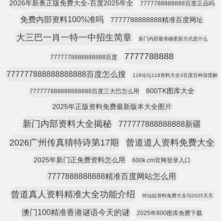
2026年新奥正版免费大全-百度2025年全
7777788888888百度正品吗
免费内部资料100%准吗
7777788888888精准百度网址
大三巴一肖一特一中招生简章
新门内部最准确更新方式是什么
7777788888
7777778888888888百度
777777888888888888百度怎么搜
118论坛118资料大全3百度百种深度解
800TK图库大全
777777888888888888百度三大巴怎么用
2025年正版资料免费最新版本大全图片
新门内部资料大全揭秘
777777888888888新疆
2026广州传真猜特诗第17期
曾道道人资料免费大全
2025年新门正免费资料怎么用
600k.cm官网登录入口
7777888888888精准百度网站怎么用
曾道真人资料精准大全功能介绍
何仙姑资料兔费大全与2025天天
澳门100精准香港谜语今天的谜
2025年800图库免费下载