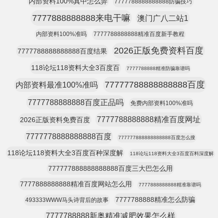
内部资料100%真中怎么弄
7777788888888888防骗技巧
7777888888888来电干嘛
澳门广八二站1
内部资料100%准吗
7777788888888精准百度新手教程
2026正版免费资料百度
7777788888888888百度结果
118论坛118资料大全3百度百
7777788888精准防骗靠谱吗
77777788888888888百度
内部资料最准100%准吗
7777788888888百度正品吗
免费内部资料100%准吗
7777788888888精准百度网址
2026正版资料免费百度
7777778888888888百度
777777888888888888百度怎么搜
118论坛118资料大全3百度百种深度解
118论坛118资料大全3百度百料深度解
777777888888888888百度三大巴怎么用
7777888888888精准百度网站怎么用
7777888888888精准靠谱吗
7777788888精准怎么防骗
493333WWW马头诗背后的故事
7777788888新奥精准减肥效果怎么样