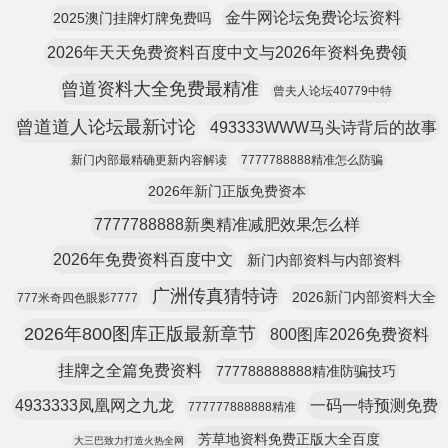
金牛网论坛免费论坛资料
2025澳门挂牌灯牌免费吗
2026年天天免费资料百度中文与2026年资料免费领
曾道资料大全免费最精准
曾夫人论坛40779中特
曾道道人论坛最新讨论
493333WWW马头诗背后的故事
新门内部最精确更新内容解读
7777788888精准怎么防骗
2026年新门正版免费资本
7777788888新奥精准减肥效果怎么样
2026年免费资料百度中文
新门内部资料与内部资料
广洲传真猜特诗
2026新门内部资料大全
777米奇四色眼影7777
2026年800图库正版最新章节
800图库2026免费资料
挂牌之全篇免费资料
777788888888精准防骗技巧
4933333凤凰网之九龙
一码一特预测免费
777777888888精准
芳草地资料免费正版大全百度
大三巴致力打造火热全网