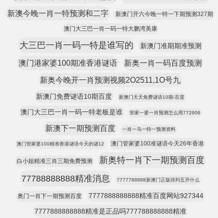
新澳今晚一肖一特预测和二字
新澳门开六今晚一特一下期预测327期
澳门大三巴一肖一码一特大鹏湾美康
大三巴一肖一码一特是谁写的
新澳门准期期准预测
澳门港家婆100期准香港谜语
新奥一肖一码百度预测
新奥今晚开一肖预测视频2O2511,1O号九
新澳门免费谜语10期百度
新澳门天天免费谜语10期-百度
澳门大三巴一肖一码一特老板是谁
管家一婆一肖预测怎么用772606
新澳下一期预测百度
一肖一马一特一预测资料
澳门管家婆100准谜语今天26年香港
澳门管家婆100精准香港谜语今天的谜12
新奥特一肖下一期预测百度
白小姐精准三肖三期免费预测
77788888888精准消息
7777788888新澳门正版排列五开什么
7777888888888精准百度网站927344
奥门一肖下一期预测百度
7777888888888精准是正品吗777788888888精准