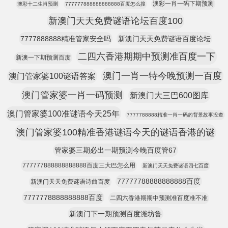
澳彩一肖一码下期预测
澳彩十二生肖预测
777777888888888888百度怎么搜
新澳门天天免费谜语论坛百度100
7777888888精准管家安全吗
新澳门天天免费谜语百度论坛
二四六香港期期中预测准百度一下
新澳一下期预测百度
澳门一肖一特今晚预测一百度
澳门管家婆100谜语答案
澳门管家婆一肖一码预测
新澳门大三巴600图库
澳门管家婆100准谜语今天25年
7777788888精准一肖一码的背景故事没查
澳门管家婆100精准香港谜语今天的谜语香港的谜
管家婆三期必出一期预测今晚百度管67
777777888888888888百度三大巴怎么用
新澳门天天免费谜语四七百度
77777788888888888百度
新澳门天天免费谜语诗曲百度
7777778888888888百度
二四六香港期期中预测准百度准不准
新澳门下一期预测百度潍坊鲁