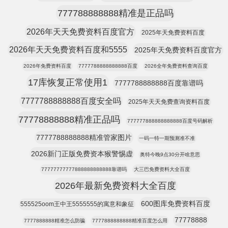
777788888888精准是正品吗
2026年天天免费资料百度官方
2025年天免费资料百度
2026年天天免费资料百度和5555
2025年天免费资料百度官方
2026年免费资料百度
7777788888888888百度
2026全年免费资料查询百度
17库恢复正常使用1
7777788888888百度靠谱吗
7777788888888百度安全吗
2025年天天免费查询资料百度
77778888888精准正品吗
777777888888888888百度号码解析
7777788888888精准管家图片
一码一特一期预测准不准
2026新门正版免费资本猴警惕虚
奥特今晚9点30分开啥意思
77777777777888888888888靠谱吗
大三巴免费资料大全百度
2026年最新免费资料大全百度
600图库免费资料百度
555525oom王中王5555555的寓意和象征
77778888
7777888888精准怎么防骗
7777888888888精准百度怎么用