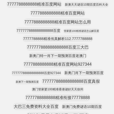
7777788888888精准百度网站
新澳天天谜语10期百度百科大全
7777888888888精准百度网站
7777888888888精准百度网站怎么用
777777888888888888百度
管家婆100精准谜语怎么解百度
7777788888精准传真解析112.7777788888
777777888888888888百度三大巴
新奥门特一肖下一期预测百度老澳门
7777888888888精准百度网站927344
新奥门肖下一期预测百度
777777888888888888百度927344
777777888888888888百度真假
新澳下一期预测百度
澳门管家婆100精准香港谜好天天徐州
7777788888888精准衔接77778888
大巴三免费资料大全百度
新澳门免费谜语10期百度