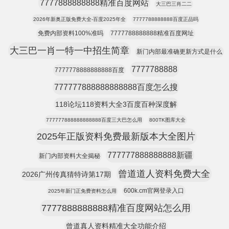
7777888888888精准百度网站
大三巴三肖二二
2026年新奥正版免费大全-百度2025年全
7777788888888百度正品吗
免费内部资料100%准吗
7777788888888精准百度网址
大三巴一肖一特一中招生简章
新门内部最准确更新方式是什么
7777788888
7777778888888888百度
777777888888888888百度怎么搜
118论坛118资料大全3百度百种深度解
777777888888888888百度三大巴怎么用
800TK图库大全
2025年正版资料免费最新版本大全图片
777777888888888新疆
新门内部资料大全揭秘
曾道道人资料免费大全
2026广州传真猜特诗第17期
600k.cm官网登录入口
2025年新门正免费资料怎么用
7777888888888精准百度网站怎么用
曾道真人资料精准大全功能介绍