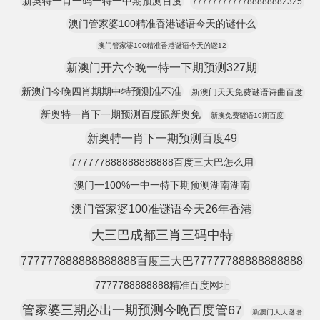
新奥特一肖一码一特一中期预测百度
7777777777788888882325
澳门管家婆100精准香港谜语今天的谜什么
澳门管家婆100精准香港谜语今天的谜12
新澳门开六今晚一特一下期预测327期
新澳门今晚四肖期期中特预测准不准
新澳门天天免费谜语诗曲百度
新奥特一肖下一期预测百度跟新奥免
新澳免费谜语10期百度
新奥特一肖下一期预测百度49
777777888888888888百度三大巴怎么用
澳门一100%一中一特下期预测湖南湖南
澳门管家婆100准谜语今天26年香港
大三巴成都三肖三码中特
777777888888888888百度三大巴77777788888888888
7777788888888精准百度网址
管家婆三期必出一期预测今晚百度管67
新澳门天天谜语