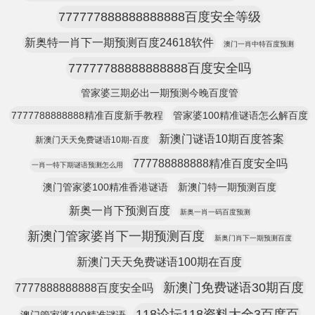
777777888888888888百度安全等级
新奥特一肖下一期预测百度24618软件
澳门一肖中特百度预测
77777788888888888百度安全吗
管家婆三期必出一期预测今晚百度管
7777788888888精准百度新手教程
管家婆100精准谜语怎么解百度
新澳门谜语10期百度答案
新澳门天天免费谜语10期-百度
777788888888精准百度安全吗
一肖一特下期谜语预测怎么用
澳门管家婆100精准香港谜语
新澳门特一期预测百度
新奥一肖下预测百度
新奥一肖一码百度预测
新澳门管家婆肖下一期预测百度
新奥门肖下一期预测百度
新澳门天天免费谜语100期在百度
新澳门免费谜语30期百度
7777888888888百度安全吗
118论坛118资料大全3百度百