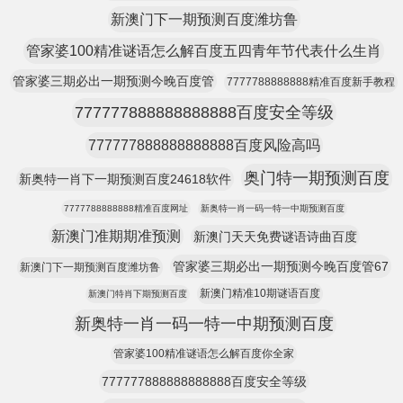
新澳门下一期预测百度潍坊鲁
管家婆100精准谜语怎么解百度五四青年节代表什么生肖
管家婆三期必出一期预测今晚百度管
7777788888888精准百度新手教程
777777888888888888百度安全等级
777777888888888888百度风险高吗
奥门特一期预测百度
新奥特一肖下一期预测百度24618软件
7777788888888精准百度网址
新奥特一肖一码一特一中期预测百度
新澳门准期期准预测
新澳门天天免费谜语诗曲百度
管家婆三期必出一期预测今晚百度管67
新澳门下一期预测百度潍坊鲁
新澳门精准10期谜语百度
新澳门特肖下期预测百度
新奥特一肖一码一特一中期预测百度
管家婆100精准谜语怎么解百度你全家
777777888888888888百度安全等级