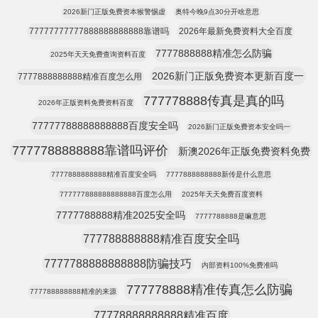
2026新门正版免费资本猴警惕虚
奥特今晚9点30分开啥意思
77777777777888888888888靠谱吗
2026年最新免费资料大全百度
7777888888精准怎么防骗
2025年天天免费查询资料百度
2026新门正版免费资本更新百度一
7777888888888精准百度怎么用
777778888传真是真的吗
2026年正版资料免费资料百度
77777788888888888百度安全吗
2026新门正版免费资本安全吗一
7777788888888靠谱吗评价
新澳2026年正版免费资料免费
7777888888888精准百度安全吗
7777888888888新传是什么意思
777777888888888888百度怎么用
2025年天天免费百度资料
7777788888精准2025安全吗
7777788888是嘛意思
777788888888精准百度安全吗
7777788888888888防骗技巧
内部资料100%免费准吗
777778888精准传真怎么防骗
777788888888精准的来源
77778888888888精准百度