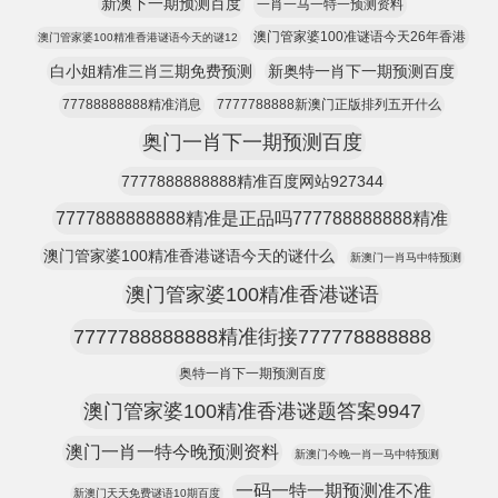
新澳下一期预测百度
一肖一马一特一预测资料
澳门管家婆100准谜语今天26年香港
澳门管家婆100精准香港谜语今天的谜12
白小姐精准三肖三期免费预测
新奥特一肖下一期预测百度
77788888888精准消息
7777788888新澳门正版排列五开什么
奥门一肖下一期预测百度
7777888888888精准百度网站927344
7777888888888精准是正品吗777788888888精准
澳门管家婆100精准香港谜语今天的谜什么
新澳门一肖马中特预测
澳门管家婆100精准香港谜语
7777788888888精准街接777778888888
奥特一肖下一期预测百度
澳门管家婆100精准香港谜题答案9947
澳门一肖一特今晚预测资料
新澳门今晚一肖一马中特预测
一码一特一期预测准不准
新澳门天天免费谜语10期百度