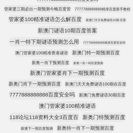
管家婆三期必出一期预测今晚百度管
7777788888888精准百度新手教程
管家婆100精准谜语怎么解百度
新澳门天天免费谜语10期-百度
新澳门谜语10期百度答案
一肖一特下期谜语预测怎么用
777788888888精准百度安全吗
新澳门特一期预测百度
澳门管家婆100精准香港谜语
新奥一肖下预测百度
新奥一肖一码百度预测
新澳门管家婆肖下一期预测百度
新奥门肖下一期预测百度
新澳门天天免费谜语100期在百度
7777888888888百度安全吗
新澳门免费谜语30期百度
澳门管家婆100精准谜语
118论坛118资料大全3百度百
新奥门特预测百度
新奥特一肖下一期预测百度
新澳下一期百度预测