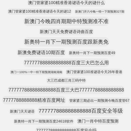
澳门管家婆100精准香港谜语今天的谜什么
澳门管家婆100精准香港谜语今天的谜12
新澳门开六今晚一特一下期预测327期
新澳门今晚四肖期期中特预测准不准
新澳门天天免费谜语诗曲百度
新奥特一肖下一期预测百度跟新奥免
新澳免费谜语10期百度
新奥特一肖下一期预测百度49
777777888888888888百度三大巴怎么用
澳门管家婆100准谜语今天26年香港
澳门一100%一中一特下期预测湖南湖南
大三巴成都三肖三码中特
777777888888888888百度三大巴77777788888888888
7777788888888精准百度网址
管家婆三期必出一期预测今晚百度管67
777777888888888888百度安全等级
新澳门天天谜语
澳门一肖中特百度预测
新奥特一肖下一期预测百度24618软件
77777788888888888百度安全吗