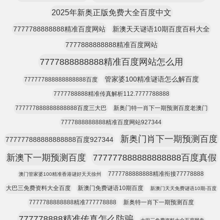
2025年新奥正版免费大全百度中文
7777788888888精准百度网站
新澳天天谜语10期百度百科大全
7777888888888精准百度网站
7777888888888精准百度网站怎么用
管家婆100精准谜语怎么解百度
777777888888888888百度
7777788888精准传真解析112.7777788888
777777888888888888百度三大巴
新奥门特一肖下一期预测百度老澳门
7777888888888精准百度网站927344
新奥门肖下一期预测百度
777777888888888888百度927344
新澳下一期预测百度
777777888888888888百度真假
7777788888888精准衔接77778888
澳门管家婆100精准香港谜好天天徐州
大巴三免费资料大全百度
新澳门免费谜语10期百度
新澳门天天免费谜语10期-百度
7777788888888精准777778888
新奥特一肖下一期预测百度
777778888精准传真怎么防骗