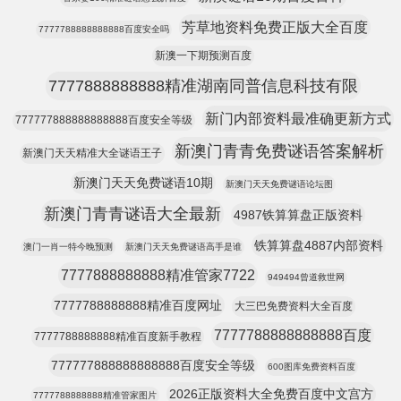
芳草地资料免费正版大全百度
7777788888888888百度安全吗
新澳一下期预测百度
7777888888888精准湖南同普信息科技有限
新门内部资料最准确更新方式
777777888888888888百度安全等级
新澳门青青免费谜语答案解析
新澳门天天精准大全谜语王子
新澳门天天免费谜语10期
新澳门天天免费谜语论坛图
新澳门青青谜语大全最新
4987铁算算盘正版资料
铁算算盘4887内部资料
澳门一肖一特今晚预测
新澳门天天免费谜语高手是谁
7777888888888精准管家7722
949494曾道救世网
7777788888888精准百度网址
大三巴免费资料大全百度
7777788888888888百度
7777788888888精准百度新手教程
777777888888888888百度安全等级
600图库免费资料百度
2026正版资料大全免费百度中文宫方
7777788888888精准管家图片