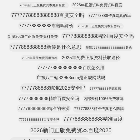
2026年正版资料免费资料百度
2026新门正版免费资本更新百度一
77777788888888888百度安全吗
777778888传真是真的吗
7777788888888靠谱吗评价
2026新门正版免费资本安全吗一
7777888888888精准百度安全吗
新澳2026年正版免费资料免费
7777888888888新传是什么意思
新疆777788888888888888是啥
2025年免费正版资料获取途径
2025年天天免费百度资料
777777888888888888百度怎么用
广东八二站82953ccm是正规网站吗
7777788888精准2025安全吗
7777788888是嘛意思
777788888888精准百度安全吗
内部资料100%免费准吗
777788888888精准的来源
777778888精准传真怎么防骗
77778888888888精准百度
7777888888888百度安全吗
2026新门正版免费资本百度2025