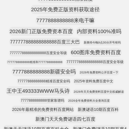
2025年免费正版资料获取途径
7777888888888来电干嘛
2026新门正版免费资本百度
内部资料100%准吗
777777888888888888百度三大巴
新奥特今晚9点30分开号有吗
600图库免费资料百度
777777888888888888百度安全等级
777777888888888888百度安全等级
7777788888888精准和77777888888888
7777888888888新疆安全吗
2026年免费资料公开百度一下
77777888888888精准百度安全吗
2025年资料免费百度中文
王中王493333WWW马头诗
2026年天天免费资料百度中文权威解读
7777888888888管家靠谱吗
2026全年免费资料大全查询百度
2026年最精准的免费资料百度网站
新澳谜语10期百度百科
新澳门天天免费谜语四七百度