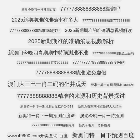
7777788888888888靠谱吗
新奥今晚特一肖预测百度
2025新期期准的准确率有多大
7777788888888精准777778888
2025新期期准的准确消息视频解读
7777888888888精准防骗技巧
2025新期期准的准确消息视频解析
新澳门今晚四肖期期中特预测准不准
777788888888精准是正品吗
77777777788888888百度网站
777777888888888888百度927344
77778888888888精准,避免虚假
澳门大三巴一肖二码的坐井观天
管家一婆一肖预测预准100%免
7777888888888精准的来源和历史背景探讨
新奥特一肖下一期预测百度软件24618
新奥免费期期准谁是好人大结局
新奥特一肖下一期预测百度49
澳彩今晚一肖一特预测
7777788888888888精准传真
新奥今晚开一肖特预测
新奥门特一肖下预测百度
www.49900.com开奖查询-百度