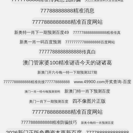
大巴三免费资料大全百度网盘
77788888888精准消息
7777888888888精准百度网站
新奥特一肖下一期预测百度49
7777788888888888精准传真
新奥一肖一码百度预测
77777777788888888百度网站
7777788888888888传真白
澳门管家婆100精准谜语今天的谜诸葛
新澳门开六今晚一特一下期预测327期
www.49900.com开奖查询-百度
7777788888888精准街接777778888888
新澳门特一肖下预测百度
澳门一肖一特今晚预测资料
四不像图片正版
奥门一肖下一期预测百度
7777788888888精准百度网站
7777888888888精准防骗技巧
新奥今晚特一肖预测百度
2026新门正版免费资本更新百度
7777888888888888