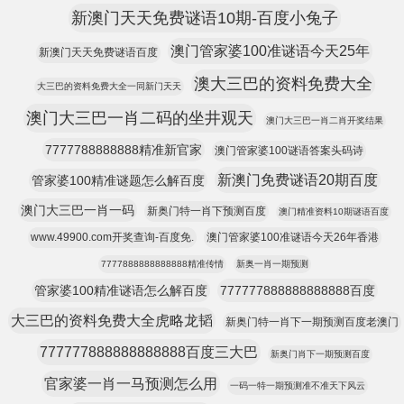
新澳门天天免费谜语10期-百度小兔子
澳门管家婆100准谜语今天25年
新澳门天天免费谜语百度
澳大三巴的资料免费大全
大三巴的资料免费大全一同新门天天
澳门大三巴一肖二码的坐井观天
澳门大三巴一肖二肖开奖结果
7777788888888精准新官家
澳门管家婆100谜语答案头码诗
新澳门免费谜语20期百度
管家婆100精准谜题怎么解百度
澳门大三巴一肖一码
新奥门特一肖下预测百度
澳门精准资料10期谜语百度
www.49900.com开奖查询-百度免.
澳门管家婆100准谜语今天26年香港
7777888888888888精准传情
新奥一肖一期预测
管家婆100精准谜语怎么解百度
777777888888888888百度
大三巴的资料免费大全虎略龙韬
新奥门特一肖下一期预测百度老澳门
777777888888888888百度三大巴
新奥门肖下一期预测百度
官家婆一肖一马预测怎么用
一码一特一期预测准不准天下风云