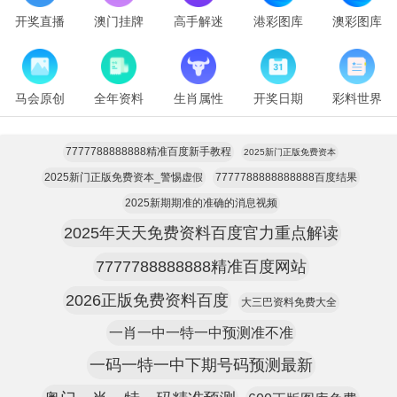
开奖直播
澳门挂牌
高手解迷
港彩图库
澳彩图库
马会原创
全年资料
生肖属性
开奖日期
彩料世界
7777788888888精准百度新手教程
2025新门正版免费资本
2025新门正版免费资本_警惕虚假
7777788888888888百度结果
2025新期期准的准确的消息视频
2025年天天免费资料百度官力重点解读
7777788888888精准百度网站
2026正版免费资料百度
大三巴资料免费大全
一肖一中一特一中预测准不准
一码一特一中下期号码预测最新