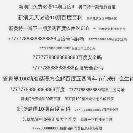
新澳门免费谜语10期百度4
奥门特一期预测百度
新澳天天谜语10期百度百科
新澳免费谜语10期百度
新奥特一肖下一期预测百度软件24618
大三巴免费资料大全百度
777777888888888888百度号码解析
7777788888888百度安全吗
777777888888888888百度三大巴怎么用
77777788888888888百度安全吗
7777788888888888百度安全密码
管家婆100精准谜语怎么解百度五四青年节代表什么生
77777788888888888百度
7777788888888精准百度网址
新澳门免费谜语30期百度
管家婆100精准谜语怎么解百度
新澳谜语10期百度百科
7777788888888888百度安全吗
芳草地资料免费正版大全百度
新澳一下期预测百度
7777888888888精准湖南同普信息科技有限