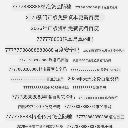
7777888888精准怎么防骗
7777888888888精准百度怎么用
2026新门正版免费资本更新百度一
2026年正版资料免费资料百度
777778888传真是真的吗
77777788888888888百度安全吗
2026新门正版免费资本安全吗一
7777788888888靠谱吗评价
新澳2026年正版免费资料免费
7777888888888精准百度安全吗
7777888888888新传是什么意思
2025年天天免费百度资料
777777888888888888百度怎么用
7777788888精准2025安全吗
7777788888是嘛意思
777788888888精准百度安全吗
7777788888888888防骗技巧
内部资料100%免费准吗
777788888888精准的来源
777778888精准传真怎么防骗
77778888888888精准百度
7777888888888来电干嘛
2025年免费正版资料获取途径