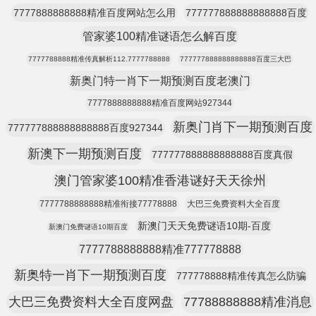
7777888888888精准百度网站怎么用
777777888888888888百度
管家婆100精准谜语怎么解百度
7777788888精准传真解析112.7777788888
777777888888888888百度三大巴
新奥门特一肖下一期预测百度老澳门
7777888888888精准百度网站927344
新奥门肖下一期预测百度
777777888888888888百度927344
新澳下一期预测百度
777777888888888888百度真假
澳门管家婆100精准香港谜好天天徐州
7777788888888精准衔接77778888
大巴三免费资料大全百度
新澳门天天免费谜语10期-百度
新澳门免费谜语10期百度
7777788888888精准777778888
新奥特一肖下一期预测百度
777778888精准传真怎么防骗
大巴三免费资料大全百度网盘
77788888888精准消息