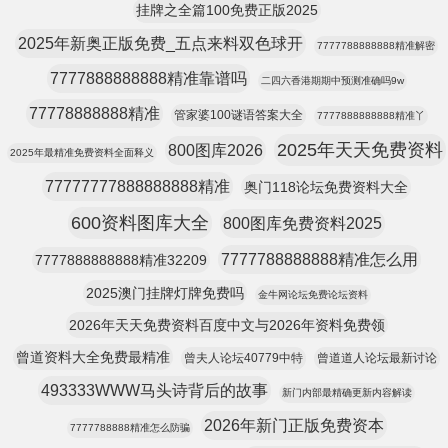
挂牌之全篇100免费正版2025
2025年新奥正版免费_五点来料双色球开
7777788888888精准解密
7777888888888精准靠谱吗
二四六香港期期中预测准确吗9w
77778888888精准
管家婆100谜语答案大全
7777888888888精准丫
2025年天天免费资料
800图库2026
2025年最精准免费资料全面释义
77777777888888888精准
奥门118论坛免费资料大全
600资料图库大全
800图库免费资料2025
7777788888888精准怎么用
7777888888888精准32209
2025澳门挂牌灯牌免费吗
金牛网论坛免费论坛资料
2026年天天免费资料百度中文与2026年资料免费领
曾道资料大全免费最精准
曾夫人论坛40779中特
曾道道人论坛最新讨论
493333WWW马头诗背后的故事
新门内部最精确更新内容解读
2026年新门正版免费资本
7777788888精准怎么防骗