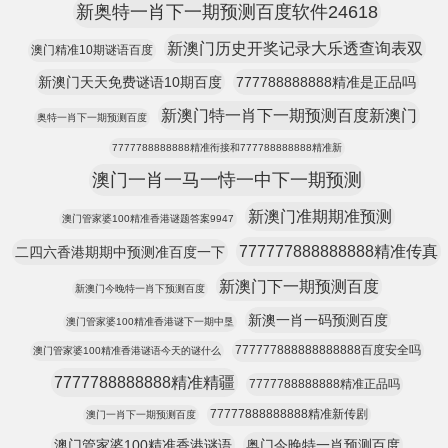
新奥特一肖下一期预测百度软件24618
新澳门历史开奖记录大乐透查询表双
澳门精准10期谜语百度
新澳门天天免费谜语10期百度
777788888888精准是正品吗
新澳门特一肖下一期预测百度新澳门
奥特一肖下一期预测百度
7777788888888精准衔接和777788888888精准新
澳门一肖一马一恃一中下一期预测
新澳门准期期准预测
澳门管家婆100精准香港谜题答案9947
777777888888888精准传真
二四六香港期期中预测准百度一下
新澳门下一期预测百度
新澳门今晚特一肖下预测百度
新澳一肖一码预测百度
澳门管家婆100精准香港谜下一期中垦
777777888888888888百度安全吗
澳门管家婆100精准香港谜语今天的谜什么
7777788888888精准精疆
7777788888888精准正品吗
77777888888888精准新传剧
澳门一肖下一期预测百度
澳门管家婆100精准香港谜语
奥门今晚特一肖预测百度