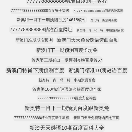
7777788888888精准百度新手教程
777777888888888888百度安全等级
777777888888888888百度风险高吗
新奥特一肖下一期预测百度24618软件
奥门特一期预测百度
7777788888888精准百度网址
新奥特一肖一码一特一中期预测百度
新澳门天天免费谜语诗曲百度
新澳门准期期准预测
新澳门下一期预测百度潍坊鲁
管家婆三期必出一期预测今晚百度管67
新澳门特肖下期预测百度
新澳门精准10期谜语百度
新奥特一肖一码一特一中期预测百度
管家婆100精准谜语怎么解百度你全家
777777888888888888百度安全等级
新奥特一肖下一期预测百度跟新奥免
7777788888888精准百度新手教程
新澳门天天免费谜语四七百度
新澳天天谜语10期百度百科大全