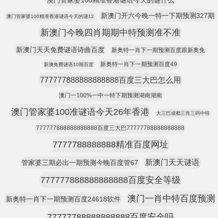
澳门管家婆100精准香港谜语今天的谜什么
新澳门开六今晚一特一下期预测327期
澳门管家婆100精准香港谜语今天的谜12
新澳门今晚四肖期期中特预测准不准
新澳门天天免费谜语诗曲百度
新奥特一肖下一期预测百度跟新奥免
新奥特一肖下一期预测百度49
新澳免费谜语10期百度
777777888888888888百度三大巴怎么用
澳门一100%一中一特下期预测湖南湖南
澳门管家婆100准谜语今天26年香港
大三巴成都三肖三码中特
777777888888888888百度三大巴77777788888888888
7777788888888精准百度网址
新澳门天天谜语
管家婆三期必出一期预测今晚百度管67
777777888888888888百度安全等级
澳门一肖中特百度预测
新奥特一肖下一期预测百度24618软件
77777788888888888百度安全吗