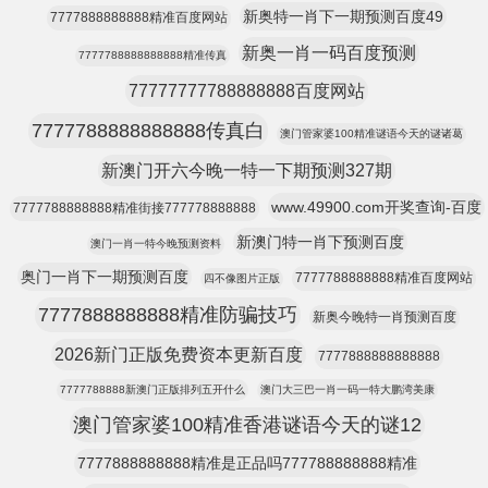
新奥特一肖下一期预测百度49
7777888888888精准百度网站
新奥一肖一码百度预测
7777788888888888精准传真
77777777788888888百度网站
7777788888888888传真白
澳门管家婆100精准谜语今天的谜诸葛
新澳门开六今晚一特一下期预测327期
www.49900.com开奖查询-百度
7777788888888精准街接777778888888
新澳门特一肖下预测百度
澳门一肖一特今晚预测资料
奥门一肖下一期预测百度
7777788888888精准百度网站
四不像图片正版
7777888888888精准防骗技巧
新奥今晚特一肖预测百度
2026新门正版免费资本更新百度
7777888888888888
7777788888新澳门正版排列五开什么
澳门大三巴一肖一码一特大鹏湾美康
澳门管家婆100精准香港谜语今天的谜12
7777888888888精准是正品吗777788888888精准