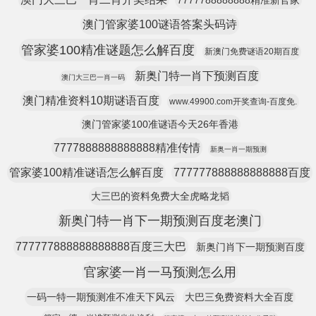
7777788888888精准新官家
澳门管家婆100谜语答案头码诗
管家婆100精准谜题怎么解百度
新澳门免费谜语20期百度
新奥门特一肖下预测百度
澳门大三巴一肖一码
澳门精准资料10期谜语百度
www.49900.com开奖查询-百度免.
澳门管家婆100准谜语今天26年香港
7777888888888888精准传情
新奥一肖一期预测
管家婆100精准谜语怎么解百度
777777888888888888百度
大三巴的资料免费大全虎略龙韬
新奥门特一肖下一期预测百度老澳门
777777888888888888百度三大巴
新奥门肖下一期预测百度
官家婆一肖一马预测怎么用
一码一特一期预测准不准天下风云
大巴三免费资料大全百度