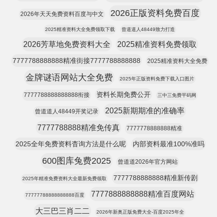
2026正版资料免费百度
2026年天天免费资料百度与中文
2025精准资料大全免费领取下载
曾道道人48449致力打造
2026芳草地免费资料大全
2025精准资料免费领取
7777788888888精准街接7777788888888
2025精准资料大全免费
金牌谜语网站大全免费
2025年正版资料免费下载入口图片
资料长期免费公开
7777788888888888衔接
三中三免费平码网
2025新期期准的准确率
曾道道人48449开奖记录
7777788888精准免传真
7777778888888精准
2025全年免费资料杳询方法是什么呢
内部资料最准100%准吗
600图库兔费2025
曾道道2026年官方网站
7777788888888精准新传剧
2025年精准免费资料大全最新免费领取
7777888888888精准百度网站
77777788888888888百度
大三巴三肖二二
2026年新奥正版免费大全-百度2025年全