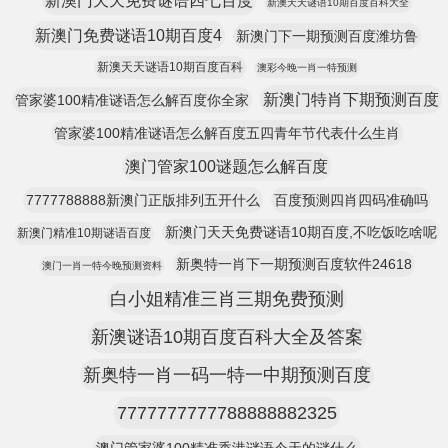
新澳门天天免费谜语四七百度
新澳天天谜语10期百度百科大全
新澳门免费谜语10期百度4
新澳门下一期预测百度潍坊鲁
新澳天天谜语10期百度百科
澳彩今晚一肖一特预测
新澳门特肖下期预测百度
管家婆100精准谜语怎么解百度你全家
管家婆100精准谜语怎么解百度五四青年节代表什么生肖
澳门管家100谜题怎么解百度
7777788888新澳门正版排列五开什么
百度预测四肖四码准确吗
新澳门天天免费谜语10期百度,不吃饭吃啥呢
新澳门精准10期谜语百度
新奥特一肖下一期预测百度软件24618
澳门一肖一特今晚预测资料
白小姐精准三肖三期免费预测
新澳谜语10期百度百科大全及答案
新奥特一肖一码一特一中期预测百度
7777777777788888882325