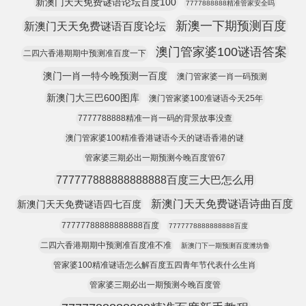
新澳门天天免费谜语论坛百度100
7777888888精准管家安全吗
新澳一下期预测百度
新澳门天天免费谜语百度论坛
澳门管家婆100谜语答案
二四六香港期期中预测准百度一下
澳门一肖一特今晚预测一百度
澳门管家婆一肖一码预测
新澳门大三巴600图库
澳门管家婆100准谜语今天25年
7777788888精准一肖一码的背景故事没查
澳门管家婆100精准香港谜语今天的谜语香港的谜
管家婆三期必出一期预测今晚百度管67
777777888888888888百度三大巴怎么用
新澳门天天免费谜语诗曲百度
新澳门天天免费谜语四七百度
77777788888888888百度
7777778888888888百度
二四六香港期期中预测准百度准不准
新澳门下一期预测百度潍坊鲁
管家婆100精准谜语怎么解百度五四青年节代表什么生肖
管家婆三期必出一期预测今晚百度管