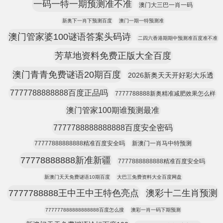
一码一特一期预测准不准
澳门大三巴一肖一码
新奥下一肖下预测百度
澳门一期一特预测准
澳门管家婆100谜语答案头码诗
二四六香港期期中预测准百度准不准
芳草地资料免费正版大全百度
澳门青青免费谜语20期百度
2026新奥天天开好彩大乐透
7777788888888百度正品吗
7777788888新奥精准减肥效果怎么样
澳门管家100期谁预测最准
7777788888888888百度安全密码
77777888888888精准百度安全吗
新澳门一肖马中特预测
77778888888新准新疆
7777888888888精准百度安全吗
新澳门天天免费谜语10期百度
大巴三免费资料大全百度网盘
7777788888王中王中王特色亮点
澳彩十二生肖预测
777777888888888888百度怎么搜
澳彩一肖一码下期预测