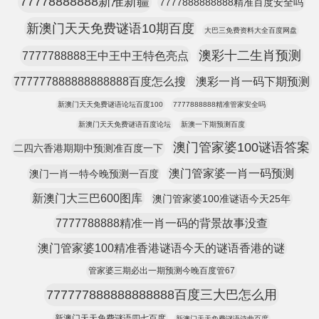
77778888888新准新疆
7777888888888精准百度安全吗
新澳门天天免费谜语10期百度
大巴三免费资料大全百度网盘
澳彩十二生肖预测
7777788888王中王中王特色亮点
777777888888888888百度怎么搜
澳彩一肖一码下期预测
新澳门天天免费谜语论坛百度100
7777888888精准管家安全吗
新澳门天天免费谜语百度论坛
新澳一下期预测百度
澳门管家婆100谜语答案
二四六香港期期中预测准百度一下
澳门管家婆一肖一码预测
澳门一肖一特今晚预测一百度
新澳门大三巴600图库
澳门管家婆100准谜语今天25年
7777788888精准一肖一码的背景故事没查
澳门管家婆100精准香港谜语今天的谜语香港的谜
管家婆三期必出一期预测今晚百度管67
777777888888888888百度三大巴怎么用
新澳门天天免费谜语四七百度
新澳门天天免费谜语诗曲百度