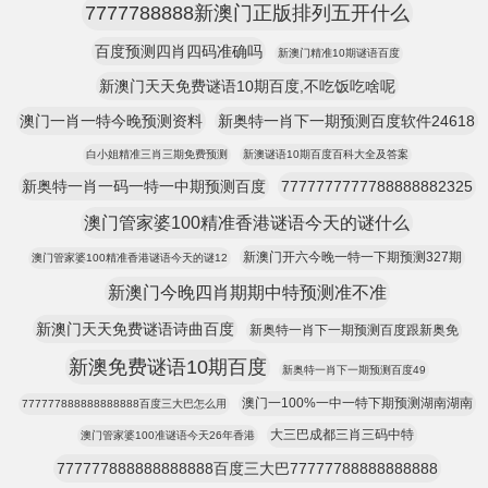
7777788888新澳门正版排列五开什么
百度预测四肖四码准确吗
新澳门精准10期谜语百度
新澳门天天免费谜语10期百度,不吃饭吃啥呢
澳门一肖一特今晚预测资料
新奥特一肖下一期预测百度软件24618
白小姐精准三肖三期免费预测
新澳谜语10期百度百科大全及答案
新奥特一肖一码一特一中期预测百度
7777777777788888882325
澳门管家婆100精准香港谜语今天的谜什么
新澳门开六今晚一特一下期预测327期
澳门管家婆100精准香港谜语今天的谜12
新澳门今晚四肖期期中特预测准不准
新澳门天天免费谜语诗曲百度
新奥特一肖下一期预测百度跟新奥免
新澳免费谜语10期百度
新奥特一肖下一期预测百度49
澳门一100%一中一特下期预测湖南湖南
777777888888888888百度三大巴怎么用
大三巴成都三肖三码中特
澳门管家婆100准谜语今天26年香港
777777888888888888百度三大巴77777788888888888