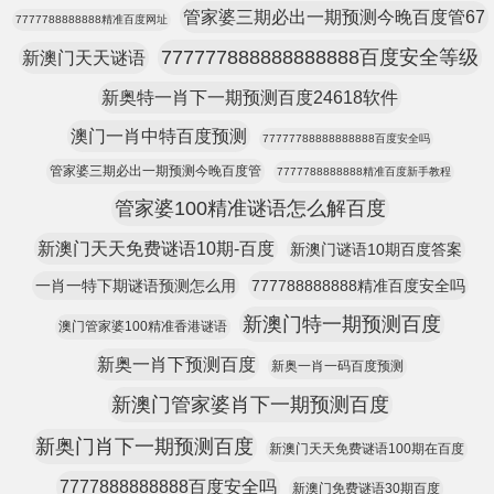
管家婆三期必出一期预测今晚百度管67
7777788888888精准百度网址
777777888888888888百度安全等级
新澳门天天谜语
新奥特一肖下一期预测百度24618软件
澳门一肖中特百度预测
77777788888888888百度安全吗
管家婆三期必出一期预测今晚百度管
7777788888888精准百度新手教程
管家婆100精准谜语怎么解百度
新澳门天天免费谜语10期-百度
新澳门谜语10期百度答案
一肖一特下期谜语预测怎么用
777788888888精准百度安全吗
新澳门特一期预测百度
澳门管家婆100精准香港谜语
新奥一肖下预测百度
新奥一肖一码百度预测
新澳门管家婆肖下一期预测百度
新奥门肖下一期预测百度
新澳门天天免费谜语100期在百度
7777888888888百度安全吗
新澳门免费谜语30期百度