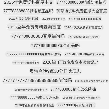
2026年免费资料百度中文
777788888888精准防骗技巧
777788888888精准是正品吗
芳草地资料免费正版大全百度
2025年天免费资料百度
7777788888888888百度
2026年免费资料百度
2026全年免费资料查询百度
2026年天天免费资料百度官方
7777788888888百度靠谱吗
7777788888888百度安全吗
77778888888精准正品吗
777777888888888888百度号码解析
7777788888888精准管家图片
2026新门正版免费资本猴警惕虚
一码一特一期预测准不准
奥特今晚9点30分开啥意思
77777777777888888888888靠谱吗
2026年最新免费资料大全百度
7777888888精准怎么防骗
2025年天天免费查询资料百度
7777888888888精准百度怎么用
2026新门正版免费资本更新百度一
777778888传真是真的吗
2026年正版资料免费资料百度