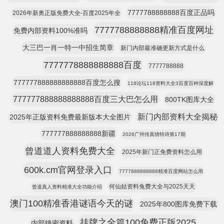
7777788888888百度正品吗
2026年新奥正版免费大全-百度2025年全
7777788888888精准百度网址
免费内部资料100%准吗
大三巴一肖一特一中招生简章
新门内部最准确更新方式是什么
7777778888888888百度
7777788888
777777888888888888百度怎么搜
118论坛118资料大全3百度百种深度解
777777888888888888百度三大巴怎么用
800TK图库大全
新门内部资料大全揭秘
2025年正版资料免费最新版本大全图片
777777888888888新疆
2026广州传真猜特诗第17期
曾道道人资料免费大全
2025年新门正免费资料怎么用
600k.cm官网登录入口
7777888888888精准百度网站怎么用
何仙姑资料兔费大全与2025天天
曾道真人资料精准大全功能介绍
澳门100精准香港谜语今天的谜
2025年800图库免费下载
挂牌之全篇100免费正版2025
内部绝密资料