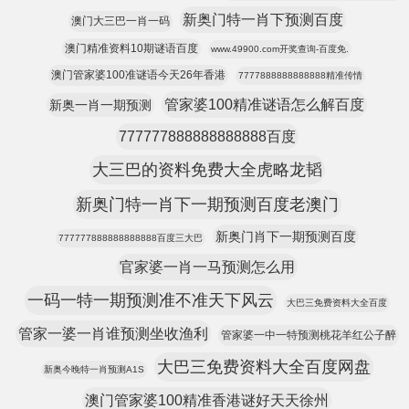
新奥门特一肖下预测百度
澳门大三巴一肖一码
澳门精准资料10期谜语百度
www.49900.com开奖查询-百度免.
澳门管家婆100准谜语今天26年香港
7777888888888888精准传情
管家婆100精准谜语怎么解百度
新奥一肖一期预测
777777888888888888百度
大三巴的资料免费大全虎略龙韬
新奥门特一肖下一期预测百度老澳门
新奥门肖下一期预测百度
777777888888888888百度三大巴
官家婆一肖一马预测怎么用
一码一特一期预测准不准天下风云
大巴三免费资料大全百度
管家一婆一肖谁预测坐收渔利
管家婆一中一特预测桃花羊红公子醉
大巴三免费资料大全百度网盘
新奥今晚特一肖预测A1S
澳门管家婆100精准香港谜好天天徐州