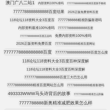
澳门广八二站1
内部资料100%准吗
7777788888888精准百度新手教程
7777788888888888百度结果
2026正版免费资料百度
118论坛118资料大全3百度百
7777788888精准防骗靠谱吗
内部资料最准100%准吗
77777788888888888百度
免费内部资料100%准吗
7777788888888百度正品吗
2026正版资料免费百度
7777788888888精准百度网址
7777778888888888百度
777777888888888888百度怎么搜
118论坛118资料大全3百度百种深度解
118论坛118资料大全3百度百料深度解
777777888888888888百度三大巴怎么用
7777888888888精准百度网站怎么用
7777888888888精准靠谱吗
493333WWW马头诗背后的故事
7777788888精准怎么防骗
7777788888新奥精准减肥效果怎么样