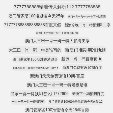
7777788888精准传真解析112.7777788888
澳门管家婆100准谜语今天25年
澳门一肖一马一恃一中下一期预测
777777888888888888百度真假
新澳今晚一肖一特预测和二字
新澳门开六今晚一特一下期预测327期
澳门大三巴一肖一码一特大鹏湾美康
新澳门准期期准预测
大三巴一肖一码一特是谁写的
新奥一肖一码百度预测
澳门港家婆100期准香港谜语
新澳门免费谜语10期百度
新奥今晚开一肖预测视频2O2511,1O号九
新澳门天天免费谜语10期-百度
澳门大三巴一肖一码一特老板是谁
管家一婆一肖预测怎么用772606
新澳下一期预测百度
一肖一马一特一预测资料
澳门管家婆100精准香港谜语今天的谜12
澳门管家婆100准谜语今天26年香港