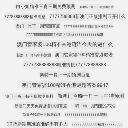
白小姐精准三肖三期免费预测
新奥特一肖下一期预测百度
7777788888新澳门正版排列五开什么
77788888888精准消息
奥门一肖下一期预测百度
7777888888888精准百度网站927344
7777888888888精准是正品吗777788888888精准
澳门管家婆100精准香港谜语今天的谜什么
澳门管家婆100精准香港谜语
新澳门一肖马中特预测
7777788888888精准街接777778888888
奥特一肖下一期预测百度
澳门管家婆100精准香港谜题答案9947
新澳门今晚一肖一马中特预测
澳门一肖一特今晚预测资料
新澳门天天免费谜语10期百度
一码一特一期预测准不准
新奥今晚特一肖预测百度
7777788888888888靠谱吗
2025新期期准的准确率有多大
7777788888888精准777778888