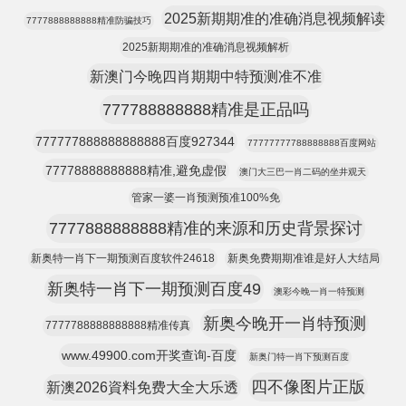
2025新期期准的准确消息视频解读
7777888888888精准防骗技巧
2025新期期准的准确消息视频解析
新澳门今晚四肖期期中特预测准不准
777788888888精准是正品吗
777777888888888888百度927344
77777777788888888百度网站
77778888888888精准,避免虚假
澳门大三巴一肖二码的坐井观天
管家一婆一肖预测预准100%免
7777888888888精准的来源和历史背景探讨
新奥特一肖下一期预测百度软件24618
新奥免费期期准谁是好人大结局
新奥特一肖下一期预测百度49
澳彩今晚一肖一特预测
新奥今晚开一肖特预测
7777788888888888精准传真
www.49900.com开奖查询-百度
新奥门特一肖下预测百度
四不像图片正版
新澳2026資料免费大全大乐透