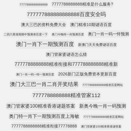
7777788888888精准是什么服务?
7777888888888888
777777888888888888百度安全吗
澳大三巴的资料免费大全
澳门精准10期谜语百度
奥门一肖一码一恃预测
二四六香港期期中预测准百度一下
奥门今晚特一肖预测百度
澳门一肖下一期预测百度
新澳门天天免费谜语百度
澳门管家婆谜语怎么猜
7777788888888精准衔接和777788888888精准新
2026新门正版免费资本更新百度
澳门一肖一码一特一预测百度
澳门大三巴一肖二肖开奖结果
7777888888888精准百度网站
7777788888888精准管家112
澳门管家婆100精准香港谜题答案
新奥今晚一肖一码预测
奥门特一肖下一期预测百度上海敏
7777788888888精准百度网站
7777788888888精准衔接77778888
澳门管家婆100精准香港谜答案